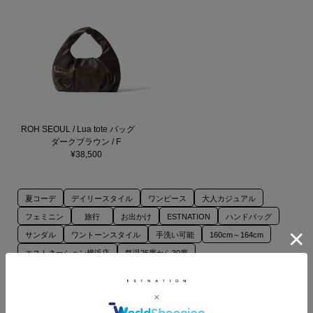
ROH SEOUL / Lua tote バッグ
ダークブラウン / F
¥38,500
夏コーデ
デイリースタイル
ワンピース
大人カジュアル
フェミニン
旅行
お出かけ
ESTNATION
ハンドバッグ
サンダル
ワントーンスタイル
手洗い可能
160cm～164cm
エストネーション横浜店
気温25度から30度
このスタッフの他のスタイリング