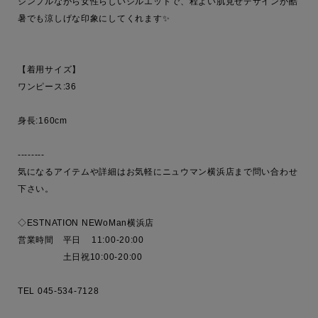
シンプルながら女性らしいシルエットで、程よい肌見せデザインが酷
暑でも涼しげな印象にしてくれます✨

【着用サイズ】

ワンピース:36

身長:160cm

--------

気になるアイテムや詳細はお気軽にニュウマン横浜店まで問い合わせ
下さい。

◇ESTNATION NEWoMan横浜店

営業時間　平日    11:00-20:00  

　　　　　土日祝10:00-20:00
