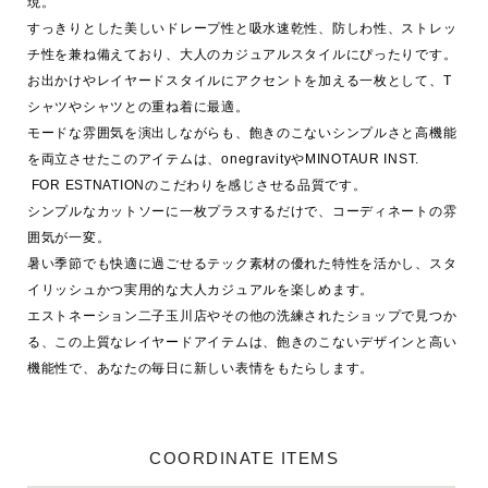
現。

すっきりとした美しいドレープ性と吸水速乾性、防しわ性、ストレッ
チ性を兼ね備えており、大人のカジュアルスタイルにぴったりです。

お出かけやレイヤードスタイルにアクセントを加える一枚として、T
シャツやシャツとの重ね着に最適。

モードな雰囲気を演出しながらも、飽きのこないシンプルさと高機能
を両立させたこのアイテムは、onegravityやMINOTAUR INST.

 FOR ESTNATIONのこだわりを感じさせる品質です。

シンプルなカットソーに一枚プラスするだけで、コーディネートの雰
囲気が一変。

暑い季節でも快適に過ごせるテック素材の優れた特性を活かし、スタ
イリッシュかつ実用的な大人カジュアルを楽しめます。

エストネーション二子玉川店やその他の洗練されたショップで見つか
る、この上質なレイヤードアイテムは、飽きのこないデザインと高い
COORDINATE ITEMS