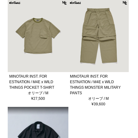
MINOTAUR INST. FOR
MINOTAUR INST. FOR
ESTNATION / M4E x WILD
ESTNATION / M4E x WILD
THINGS POCKET T-SHIRT
THINGS MONSTER MILITARY
オリーブ / M
PANTS
¥27,500
オリーブ / M
¥39,600