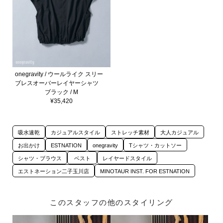
onegravity / ウールライク スリー
ブレスオーバーレイヤーシャツ
ブラック / M
¥35,420
吸水速乾
カジュアルスタイル
ストレッチ素材
大人カジュアル
お出かけ
ESTNATION
onegravity
Tシャツ・カットソー
シャツ・ブラウス
ベスト
レイヤードスタイル
エストネーション二子玉川店
MINOTAUR INST. FOR ESTNATION
このスタッフの他のスタイリング