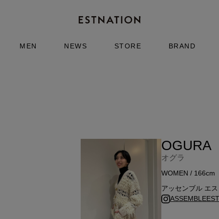
MEN
NEWS
STORE
BRAND
OGURA
オグラ
WOMEN / 166cm
アッセンブル エ
ASSEMBLEESTN