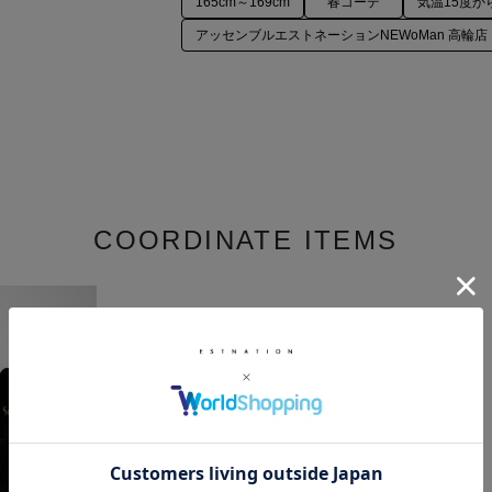
165cm～169cm
春コーデ
気温15度か
アッセンブルエストネーションNEWoMan 高輪店
COORDINATE ITEMS