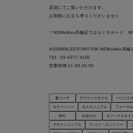
店頭にてご覧いただけます。

お気軽にお立ち寄りくださいませ☆

＊NEWoMan高輪店ではルミネカード、W
ASSEMBLEESTNATION NEWoMan高輪店
TEL: 03-6277-4155

営業時間:11:00-20:00
夏コーデ
デイリースタイル
パンツス
カラーパンツ
大人カジュアル
フォーマ
旅行
お出かけ
オフィススタイ
デザイントップス
Tシャツ・カットソー