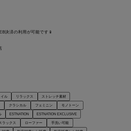
EB決済の利用が可能です📱



タイル
リラックス
ストレッチ素材
ル
クラシカル
フェミニン
モノトーン
ル
ESTNATION
ESTNATION EXCLUSIVE
スラックス
ローファー
手洗い可能