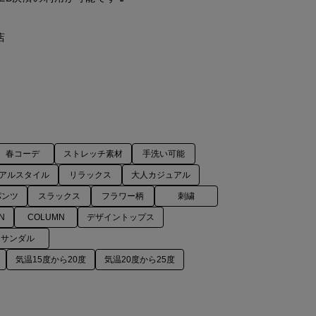


春コーデ
ストレッチ素材
手洗い可能
アルスタイル
リラックス
大人カジュアル
パンツ
スラックス
フラワー柄
刺繍
N
COLUMN
デザイントップス
サンダル
気温15度から20度
気温20度から25度