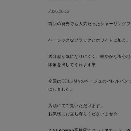
2026.06.12
前回の発売でも人気だったシャーリングフラ
ベーシックなブラックとホワイトに加え、
透け感が気になりにくく、軽やかな着心地
印象を出してくれます💐

今回はCOLUMNのベージュのバレルパ
にしました。

店頭にてご覧いただけます。

お気軽にお立ち寄りくださいませ☆

＊NEWoMan高輪店ではルミネカード、W