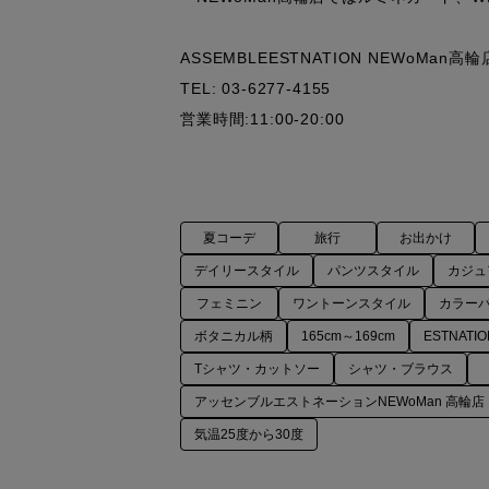
ASSEMBLEESTNATION NEWoMan高輪店
TEL: 03-6277-4155

営業時間:11:00-20:00
夏コーデ
旅行
お出かけ
デイリースタイル
パンツスタイル
カジュ
フェミニン
ワントーンスタイル
カラー
ボタニカル柄
165cm～169cm
ESTNATIO
Tシャツ・カットソー
シャツ・ブラウス
アッセンブルエストネーションNEWoMan 高輪店
気温25度から30度