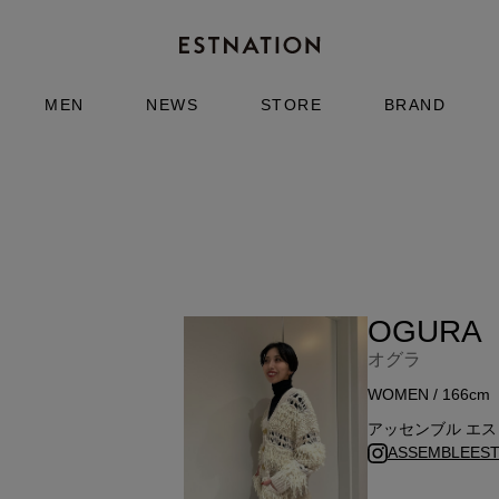
MEN
NEWS
STORE
BRAND
OGURA
オグラ
WOMEN / 166cm
アッセンブル エ
ASSEMBLEESTN