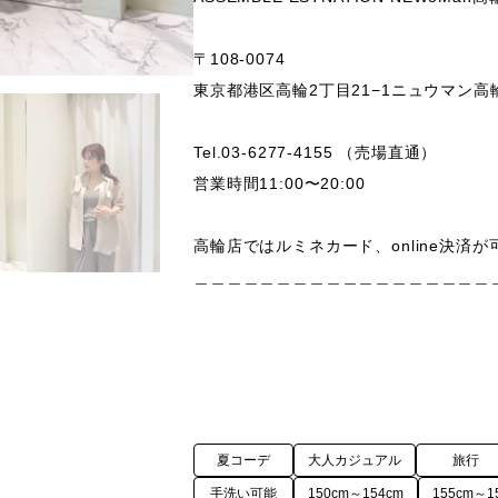
〒108-0074 

東京都港区高輪2丁目21−1ニュウマン高輪 So
Tel.03-6277-4155 （売場直通）

営業時間11:00〜20:00

高輪店ではルミネカード、online決済が
＿＿＿＿＿＿＿＿＿＿＿＿＿＿＿＿＿＿＿
夏コーデ
大人カジュアル
旅行
手洗い可能
150cm～154cm
155cm～1