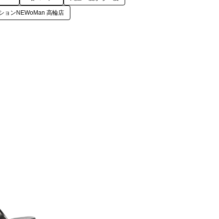
ョンNEWoMan 高輪店