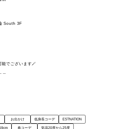
uth 3F

可能でございます🪄

＿

お出かけ
低身長コーデ
ESTNATION
59cm
春コーデ
気温20度から25度