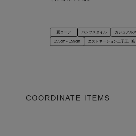
夏コーデ
パンツスタイル
カジュアル
155cm～159cm
エストネーション二子玉川店
COORDINATE ITEMS