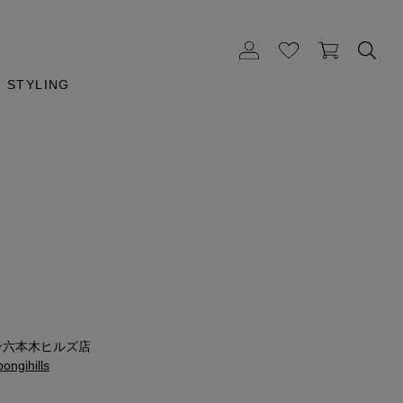
STYLING
ン六本木ヒルズ店
ongihills