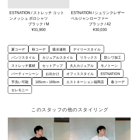
ESTNATION / ストレッチ コット
ESTNATION / シュリンクレザー
ンメッシュ ポロシャツ
ベルジャンローファー
ブラック / M
ブラック / 42
¥31,900
¥30,030
夏コーデ
秋コーデ
吸水速乾
デイリースタイル
パンツスタイル
カジュアルスタイル
リラックス
防シワ加工
ストレッチ素材
セットアップ
大人カジュアル
モノトーン
パーティーシーン
お出かけ
オフィススタイル
ESTNATION
手洗い可能
165cm～169cm
エストネーション福岡店
春コーデ
セレモニー
このスタッフの他のスタイリング