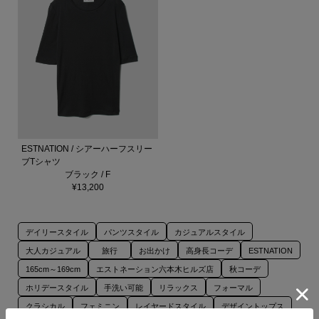
ESTNATION / シアーハーフスリー
ブTシャツ
ブラック / F
¥13,200
デイリースタイル
パンツスタイル
カジュアルスタイル
大人カジュアル
旅行
お出かけ
高身長コーデ
ESTNATION
165cm～169cm
エストネーション六本木ヒルズ店
秋コーデ
ホリデースタイル
手洗い可能
リラックス
フォーマル
クラシカル
フェミニン
レイヤードスタイル
デザイントップス