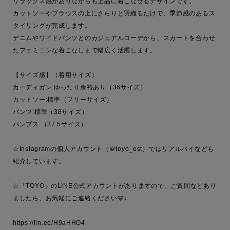
リラックス感がありながらも上品に着こなせるデザインです。

カットソーやブラウスの上にさらりと羽織るだけで、季節感のあるス
タイリングが完成します。

デニムやワイドパンツとのカジュアルコーデから、スカートを合わせ
たフェミニンな着こなしまで幅広く活躍します。

【サイズ感】（着用サイズ）

カーディガン:ゆったり余裕あり（36サイズ）

カットソー:標準（フリーサイズ）

パンツ:標準（38サイズ）

パンプス:（37.5サイズ）

☆Instagramの個人アカウント（＠toyo_est）ではリアルバイなども
紹介しています。

☆「TOYO」のLINE公式アカウントがありますので、ご質問などあり
ましたら、お気軽にご連絡ください🩵↓
