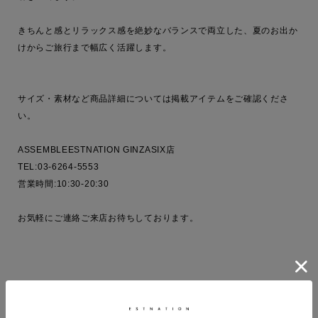
きちんと感とリラックス感を絶妙なバランスで両立した、夏のお出か
けからご旅行まで幅広く活躍します。

サイズ・素材など商品詳細については掲載アイテムをご確認くださ
い。

ASSEMBLEESTNATION GINZASIX店

TEL:03-6264-5553

営業時間:10:30-20:30

お気軽にご連絡ご来店お待ちしております。

COORDINATE ITEMS