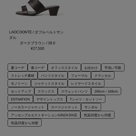
LAOCOONTE / ダブルベルトサン
ダル
ダークブラウン / 38.0
¥27,500
夏コーデ
春コーデ
オフィススタイル
お出かけ
手洗い可能
ストレッチ素材
パンツスタイル
フォーマル
クラシカル
モノトーン
ジャケットスタイル
レイヤードスタイル
セットアップ
スラックス
スウェットパンツ
165cm～169cm
ESTNATION
デザイントップス
Tシャツ・カットソー
ノーカラージャケット
スーツジャケット
サンダル
アッセンブルエストネーションGINZA SIX店
気温20度から25度
気温25度から30度