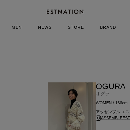
MEN
NEWS
STORE
BRAND
OGURA
オグラ
WOMEN / 166cm
アッセンブル エ
ASSEMBLEESTN