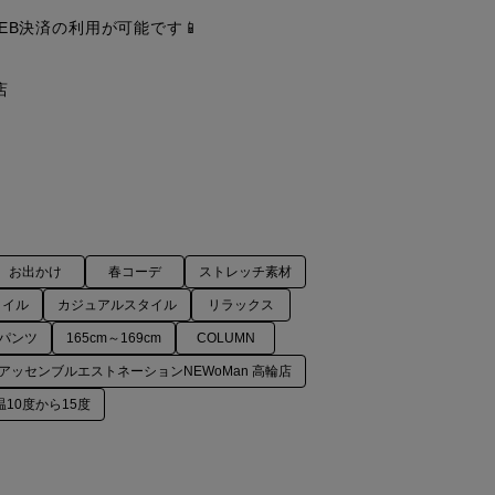
EB決済の利用が可能です📱



お出かけ
春コーデ
ストレッチ素材
タイル
カジュアルスタイル
リラックス
パンツ
165cm～169cm
COLUMN
アッセンブルエストネーションNEWoMan 高輪店
温10度から15度