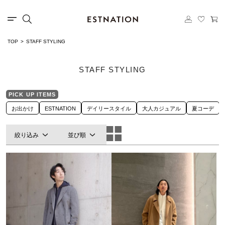
TOP
STAFF STYLING
STAFF STYLING
PICK UP ITEMS
お出かけ
ESTNATION
デイリースタイル
大人カジュアル
夏コーデ
絞り込み
並び順