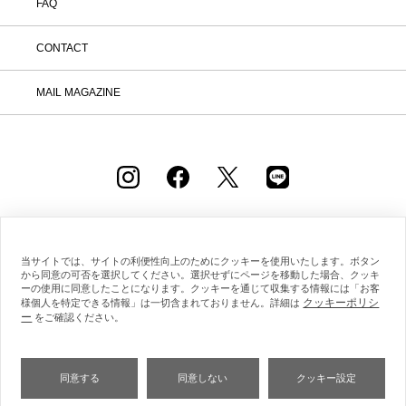
FAQ
CONTACT
MAIL MAGAZINE
ESTNATION OFFICIAL
APP
当サイトでは、サイトの利便性向上のためにクッキーを使用いたします。ボタン
から同意の可否を選択してください。選択せずにページを移動した場合、クッキ
ーの使用に同意したことになります。クッキーを通じて収集する情報には「お客
クッキーポリシ
様個人を特定できる情報」は一切含まれておりません。詳細は
ー
をご確認ください。
会社概要
採用情報
利用規約
会員規約
個人情報保護方針
クッキーポリシー
特定商取引法に基づく通販の表記
同意する
同意しない
クッキー設定