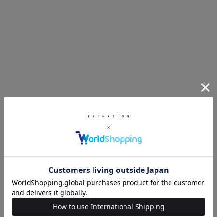
予約販売
COMING SOON
予約販売
COMING SOON
ESTNATION
ESTNATION
ミドルゲージカーディガン
マーメードニットスカート
¥28,600
¥30,800
予約販売
COMING SOON
予約販売
COMING SOON
ESTNATION
ESTNATION
ワンタックストレートパンツ
ムートンボア リバーシブルブルゾン
¥39,600
¥61,600
予約販売
COMING SOON
予約販売
COMING SOON
ESTNATION
ESTNATION
ツイード ニットジャケット
メタルボタン ダブルブレストジャケ
ット
¥48,400