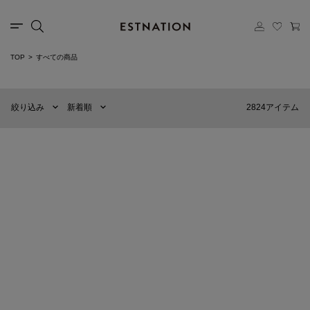
カテゴリー
TOP
すべての商品
新着順
60件
選択する
おすすめ順
90件
2824アイテム
絞り込み
新着順
価格の安い順
120件
価格の高い順
MENS
WOMENS
COLUMN
ESTNATION
オフショルダー ダンボールスエット
シアーボウタイブラウス
＜PERMANENT＞
¥44,000
カテゴリー
¥28,600
NEW
ブランド
NEW
販売タイプ
ESTNATION
ESTNATION
ウールレーヨン リングジャケット
フラワープリントバイアスイージーパ
ンツ
¥66,000
カラー
¥37,400