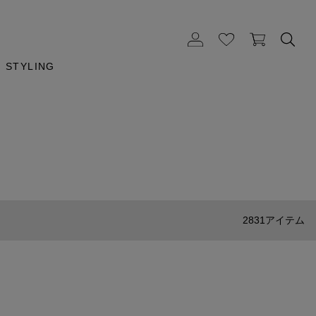
STYLING
2831アイテム
ENTWURFEIN
ENTWURFEIN ﾊｯﾄ/ｶｼﾞｭｱﾙﾊｯﾄ
¥19,800