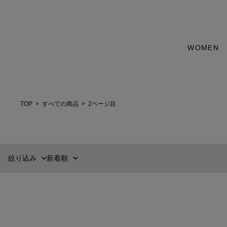
カテゴリー
WOMEN
新着順
60件
WEAR
おすすめ順
90件
価格の安い順
120件
トップス
価格の高い順
MENS
WOMENS
TOP
すべての商品
2ページ目
カテゴリー
アウター
ブランド
絞り込み
新着順
パンツ
販売タイプ
COLBO
ENTWURFEIN
カラー
スカート
Easy Shirt《ESTNATION EXCLUSIVE》
ベルベットカチュ
¥55,000
¥14,300
価格
¥
〜
¥