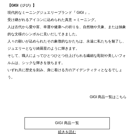
【GIGI（ジジ）】
現代的なミーニングジュエリーブランド『 GIGI 』。
受け継がれるアイコンに込められた真意 ＝ミーニング。
人は古代から愛や富、幸運や健康への祈りを、自然物や天象、または抽象
的な文様のシンボルに見いだしてきました。
人々の願いが込められたその象徴的なかたちは、永遠に私たちを魅了し、
ジュエリーとなり綺羅星のように輝きます。
そして、職人によってひとつひとつ仕上げられる繊細な彫刻や美しいフォ
ルムは、シックな輝きを放ちます。
いずれ共に歴史を刻み、身に着ける方のアイデンティティとなるでしょ
う。
GIGI 商品一覧はこちら
GIGI 商品一覧
続きを読む