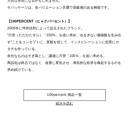
大切な存在になるかもしれません。
※パッケージは、全バリエーション共通で高級感のある桐箱です。
【100PERCENT（ヒャクパーセント）】
2005年に坪井信邦によって設立されたブランド。
"只管（ただひたすら）「100%」を追い求め、ゆるぎない価値観を生み出
す"ことをコンセプトに、直観を信じて、インスピレーションに忠実にカ
タチを作っている。
余分なものはそぎ落とし、謙虚に只管「100％」を追い求める。
商品化は終点ではなく、改善し変化させ、潜在的な欲求を喚起するものを
求め続けている。
100percent 商品一覧
続きを読む