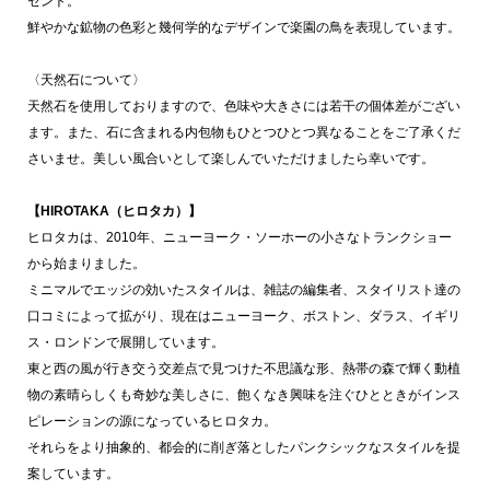
セント。
鮮やかな鉱物の色彩と幾何学的なデザインで楽園の鳥を表現しています。
〈天然石について〉
天然石を使用しておりますので、色味や大きさには若干の個体差がござい
ます。また、石に含まれる内包物もひとつひとつ異なることをご了承くだ
さいませ。美しい風合いとして楽しんでいただけましたら幸いです。
【HIROTAKA（ヒロタカ）】
ヒロタカは、2010年、ニューヨーク・ソーホーの小さなトランクショー
から始まりました。
ミニマルでエッジの効いたスタイルは、雑誌の編集者、スタイリスト達の
口コミによって拡がり、現在はニューヨーク、ボストン、ダラス、イギリ
ス・ロンドンで展開しています。
東と西の風が行き交う交差点で見つけた不思議な形、熱帯の森で輝く動植
物の素晴らしくも奇妙な美しさに、飽くなき興味を注ぐひとときがインス
ピレーションの源になっているヒロタカ。
それらをより抽象的、都会的に削ぎ落としたパンクシックなスタイルを提
案しています。