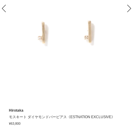
Hirotaka
H
モスキート ダイヤモンドバーピアス《ESTNATION EXCLUSIVE》
¥63,800
¥