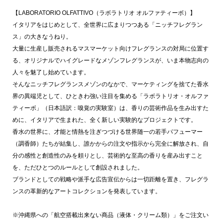
【LABORATORIO OLFATTIVO（ラボラトリオ オルファティーボ）】
イタリアをはじめとして、全世界に広まりつつある「ニッチフレグラン
ス」の大きなうねり。
大量に生産し販売されるマスマーケット向けフレグランスの対局に位置す
る、オリジナルでハイグレードなメゾンフレグランスが、いま本物志向の
人々を魅了し始めています。
そんなニッチフレグランスメゾンのなかで、マーケティングを捨てた香水
界の異端児として、ひときわ強い注目を集める「ラボラトリオ・オルファ
ティーボ」（日本語訳：嗅覚の実験室）は、香りの芸術作品を生み出すた
めに、イタリアで生まれた、全く新しい実験的なプロジェクトです。
香水の世界に、才能と情熱を注ぎつづける世界随一の若手パフューマー
（調香師）たちが結集し、誰かからの注文や指示から完全に解放され、自
分の感性と創造性のみを頼りとし、芸術的な至高の香りを産み出すこと
を、ただひとつのルールとして創設されました。
ブランドとしての戦略や派手な広告宣伝からは一切距離を置き、フレグラ
ンスの革新的なアートコレクションを発表しています。
※沖縄県への「航空搭載出来ない商品（液体・クリーム類）」をご注文い