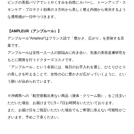
ピンクの美肌バリアでシミやくすみを自然にカバーし、トーンアップ・ス
キンケア・プロテクト効果の３方向から美しく整え内側から発光するよう
な透明感が一日中つづきます。
【AMPLEUR（アンプルール）】
アンプルール“Ampleur”はフランス語で「豊かさ、広がり」を意味する言
葉です。
アンプルールは女性一人一人の肌悩みに向き合い、先進の美容皮膚研究を
もとに開発を行うドクターズコスメです。
「アンプルール」という名前には、毎日のお手入れを通じ、ひとりひとり
の美しさを叶えることで、女性の心に豊かさが広がっていくように、とい
う願いが込められています。
※沖縄県への「航空搭載出来ない商品（液体・クリーム類）」をご注文い
ただいた場合、お届けまでに5～7日お時間をいただいております。
また、お届け日をご指定いただいた場合でもご希望に添えない可能性がご
ざいます。予めご了承ください。