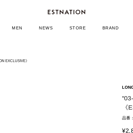
MEN
NEWS
STORE
BRAND
ON EXCLUSIVE》
LON
"0
《E
品番：9
¥
2,