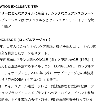
ATION EXCLUSIVE ITEM
イリーにどんなスタイルにも合う、シックなニュアンスカラー＞
スピレーションは“ナチュラルさとセンシュアル”、“デイリーな艶
、“潤い”
NGLEAGE（ロングルアージュ）】
78 年、日本人に合ったネイルケア理論と技術を生み出し、ネイル業
確立を目指したサロンをスタート。
8 年西麻布にフランス語のONGLE（爪）と英語のAGE（時代）を
合わせた造語を冠するネイルサロン「LONGLEAGE（ロングルア
ュ）」をオープンし、2002 年（株） サザビーリーグとの業務提
より「TAACOBA（タアコバ）」を設立。
他、ネイルスクール運営、テレビ・雑誌媒体などに技術提供、フ
ションブランド・コスメブランドへのアドバイス、イベント参加
部講座、ネイル書籍の著作・監修、PB 商品開発等を行っていま