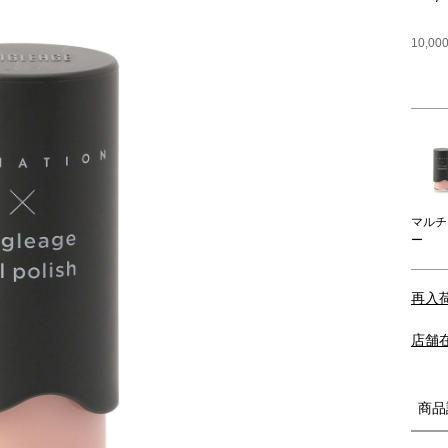
10,
マルチ
ー
再入
店舗
商品