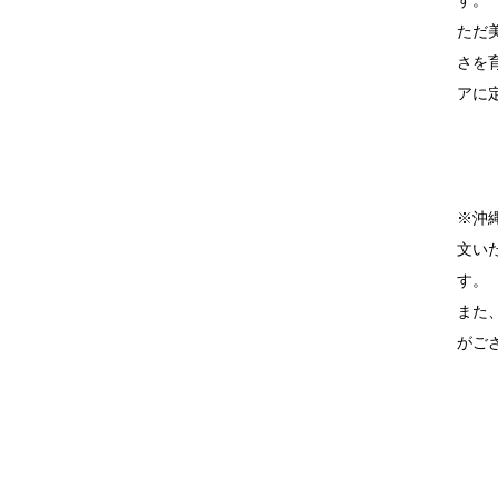
ただ
さを
アに
※沖
文い
す。
また
がご