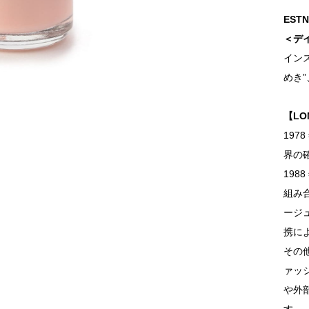
ESTN
＜デ
イン
めき”
【LO
19
界の
198
組み
ージ
携に
その
ァッ
や外
す。