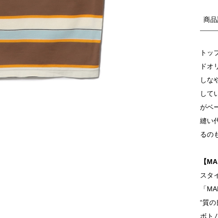
商品
トッ
ドオ
しな
して
がベ
縫い
るの
【MA
スタ
「MA
“質
ボト