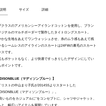
説明
サイズ
詳細
プクラスのアメリカンシーアイランドコットンを使用し、ブラン
リジナルのマルチボーダーで製作したタイトロングスカート。
やかな生地をあえてワンウォッシュさせ、糸のムラ感もあえて残
いるシームレスのアイラインのスカートは24FWの裏毛のスカート
ースです。
代もポケットもなく、より快適ですっきりしたデザインにしてい
もポイントです。
DISONBLUE（マディソンブルー）】
イリストの中山まり子氏が2014SSよりスタートした
DISONBLUE（マディソンブルー）」。
の良いものをカジュアルに”をコンセプトに、シャツやジャケット、
ムと、幅広いアイテムを展開しています。