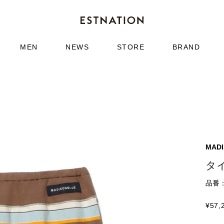
MEN
NEWS
STORE
BRAND
MAD
タ
品番：5
¥
57,