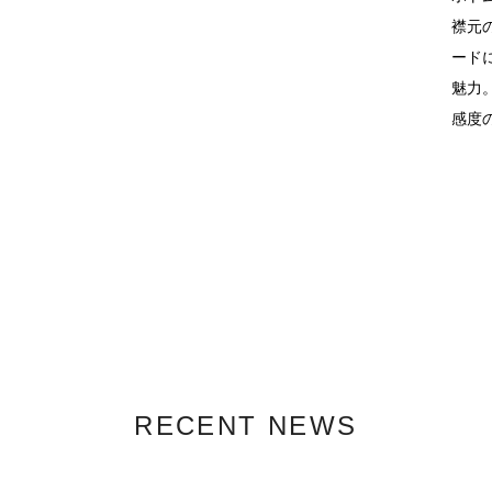
襟元
ード
魅力
感度
RECENT NEWS