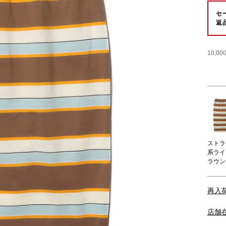
セ
返
10,
ストラ
系ライ
ラウン
再入
店舗