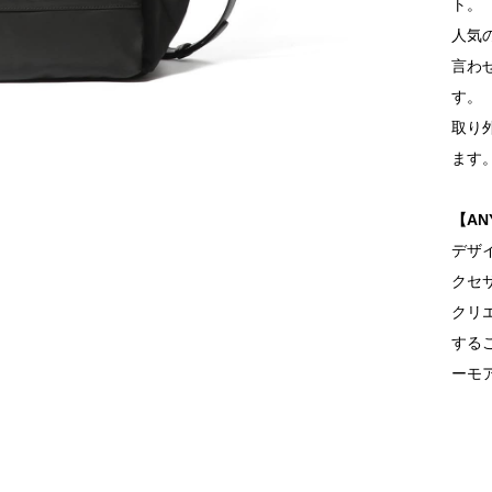
ト。
人気
言わ
す。
取り
ます
【AN
デザ
クセ
クリ
する
ーモ