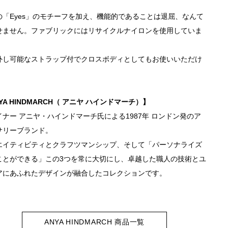
の「Eyes」のモチーフを加え、機能的であることは退屈、なんて
せません。ファブリックにはリサイクルナイロンを使用していま
外し可能なストラップ付でクロスボディとしてもお使いいただけ
。
YA HINDMARCH（ アニヤ ハインドマーチ）】
イナー アニヤ・ハインドマーチ氏による1987年 ロンドン発のア
サリーブランド。
エイティビティとクラフツマンシップ、そして「パーソナライズ
ことができる」この3つを常に大切にし、卓越した職人の技術とユ
アにあふれたデザインが融合したコレクションです。
ANYA HINDMARCH 商品一覧