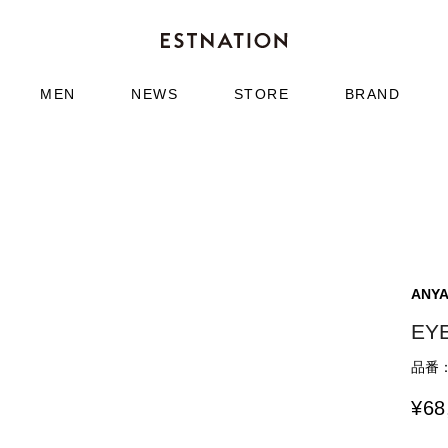
MEN
NEWS
STORE
BRAND
ANYA
EY
品番：6
¥
68