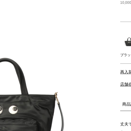
10,
ブラッ
再入
店舗
商品
丈夫