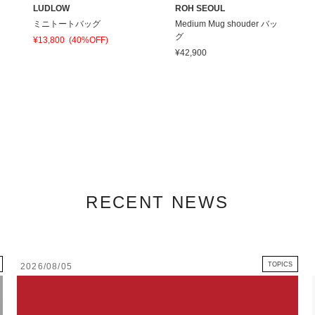
LUDLOW
ROH SEOUL
ミニトートバッグ
Medium Mug shouder バッ
グ
¥13,800
(40%OFF)
¥42,900
RECENT NEWS
TOPICS
2026/08/05