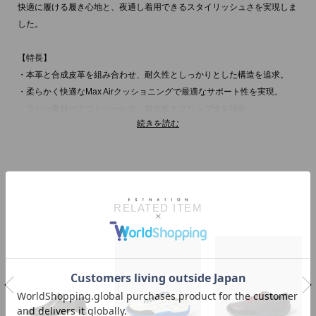
快適に履ける履き心地と、夜通し着用できるスタイリッシュさを実現しま
した。
【特長】
・本革と合成皮革を組み合わせ、耐久性としっかりとした構造を追求。
・柔らかく快適なMax Airクッショニングで最適なサポート性を実現。
・ラバー素材のアウトソールで、耐久性とグリップ性を強化。
続きを読む
【NIKE（ナイキ）】
アメリカ合衆国オレゴン州に本社を置く、スニーカーやスポーツウェアな
どスポーツ関連商品を扱う世界的企業。
イノベーションを意識した商品展開により、今や世界のトップを走るスポ
RELATED ITEM
ーツ＆フィットネスカンパニーに成長しています。
※包装紙破損、箱破損につきましては本体に不良が無い場合に限り出荷さ
せていただいております。予めご了承ください。