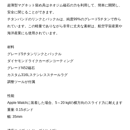
超薄型マグネット留め具はネオジム磁石の力を利用して、簡単に開閉し、
安全に閉じることができます。
チタンバンドのリンクとバックルは、純度99%のグレード5チタンで作ら
れています。この軽量でありながら非常に丈夫な素材は、航空宇宙産業や
海洋産業にも使用されています。
材料
グレード5チタンリンクとバックル
ダイヤモンドライクカーボンコーティング
グレードN52磁石
カスタム316Lステンレススチールラグ
調整ツールが付属
性能
Apple Watchに装着した場合、5～20 kgfの横方向のスライド力に耐えます
重量: 0.15ポンド
幅: 35mm