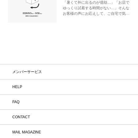
「暑くて外に出るのが億劫…」「お店で
ゆっくり試着する時間がない…」そんな
お客様の声にお応えして、ご自宅で気軽
にショッピングを楽しめるキャンペーン
をご用意しました！ 期間中オンライン
ストアで注文した商品は、返品送料が無
料に！気になる商品をまとめて取り寄せ
て、いつものお洋服と合わせながら、納
得いくまでじっくりお試しいただけま
す！この夏は、無理して暑い中お出かけ
しなくても大丈夫。お家で涼しく、新し
いお気に入りを見つけてみませんか？
※予約商品・カスタムオーダー商品・返
メンバーサービス
品不可の記載がある商品・セール商品・
アウトレット商品は対象外です。 ※商
品到着後7日以内に返品手続きのご連絡
HELP
をお願いします。 ・返品手続きに関し
て ① マイページ内の「オンラインスト
FAQ
ア注文管理」から返品をご希望の注文を
選択し、「詳細」を開いてください。
「返品する」よりお問い合わせフォーム
CONTACT
へ必要事項をご入力のうえ、ご連絡をお
願いいたします。 ② お問い合わせ内容
を確認後、カスタマーサポートより返品
MAIL MAGAZINE
方法をご案内いたします。 ③ ご案内内