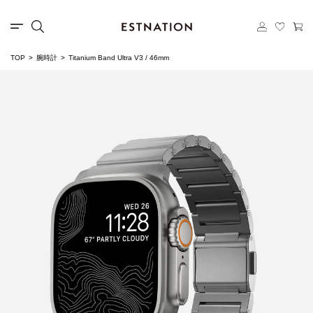
TOP
腕時計
Titanium Band Ultra V3 / 46mm