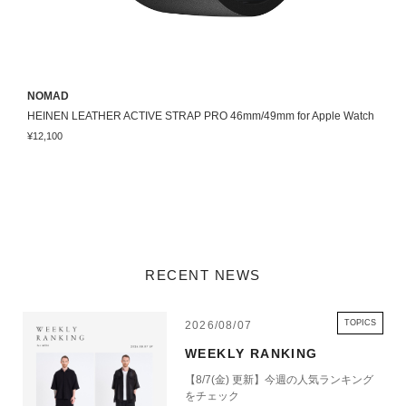
NOMAD
HEINEN LEATHER ACTIVE STRAP PRO 46mm/49mm for Apple Watch
¥12,100
RECENT NEWS
TOPICS
2026/08/07
WEEKLY RANKING
【8/7(金) 更新】今週の人気ランキング
をチェック