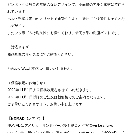
ピンタックは独自の無駄のないデザインで、高品質のアルミ素材にて作ら
れています。
ベルト形状は沢山のスリットで通気性もよく、濡れても快適性をそぐわな
いデザイン。
またフッ素ゴムは耐久性にも慣れており、最高水準の樹脂バンドです。
・対応サイズ
商品画像のサイズ表にてご確認ください。
※Apple Watch本体は付属いたしません。
＜価格改定のお知らせ＞
2023年11月1日より価格改定をさせていただきます。
2023年11月1日以降のご注文は新価格でのご案内となります。
ご了承いただきますよう、お願い申し上げます。
【NOMAD（ノマド）】
NOMADはアメリカ サンタバーバラを拠点とする“Own less. Live
more”「最小限のもので豊かに暮らそう！ 」をテーマに、『NOMAD』ブ