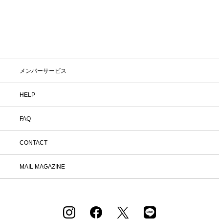
ストアで注文した商品は、返品送料が無
料に！気になる商品をまとめて取り寄せ
て、いつものお洋服と合わせながら、納
得いくまでじっくりお試しいただけま
す！この夏は、無理して暑い中お出かけ
しなくても大丈夫。お家で涼しく、新し
いお気に入りを見つけてみませんか？
※予約商品・カスタムオーダー商品・返
メンバーサービス
品不可の記載がある商品・セール商品・
アウトレット商品は対象外です。 ※商
品到着後7日以内に返品手続きのご連絡
HELP
をお願いします。 ・返品手続きに関し
て ① マイページ内の「オンラインスト
FAQ
ア注文管理」から返品をご希望の注文を
選択し、「詳細」を開いてください。
「返品する」よりお問い合わせフォーム
CONTACT
へ必要事項をご入力のうえ、ご連絡をお
願いいたします。 ② お問い合わせ内容
を確認後、カスタマーサポートより返品
MAIL MAGAZINE
方法をご案内いたします。 ③ ご案内内
容をご確認のうえ、指定の住所まで「着
払い」にてご返送ください。 また、以
下の場合は返品をお受けできませんので
ご注意ください。 1.到着から8日以上
経過した商品 2.使用済み、あるいはお