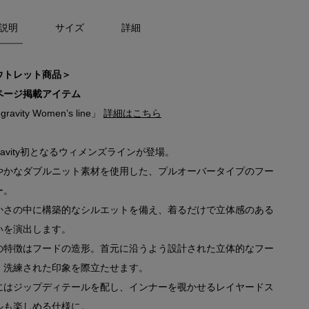
説明
サイズ
詳細
ウトレット商品＞
ページ掲載アイテム
gravity Women’s line」
詳細はこちら
gravity初となるウィメンズラインが登場。
やかなダブルニット素材を使用した、プルオーバータイプのフー
ー。
かさの中に構築的なシルエットを備え、着るだけで立体感のある
いを演出します。
の特徴はフードの造形。首元に沿うよう設計された立体的なフー
、洗練された印象を際立たせます。
にはジップディテールを配し、インナーを覗かせるレイヤードス
ルも楽しめる仕様に。