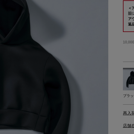
＜
旧
ア
返
10,
ブラッ
再入
店舗