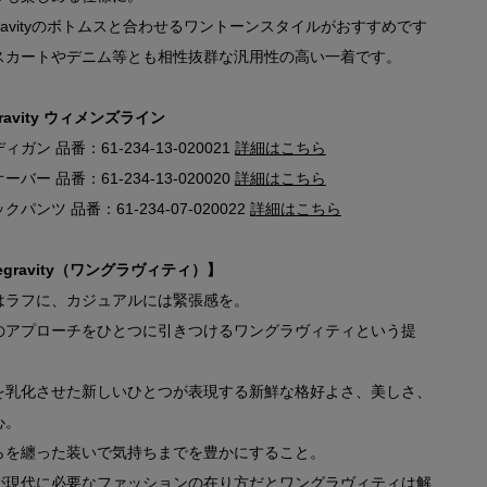
gravityのボトムスと合わせるワントーンスタイルがおすすめです
スカートやデニム等とも相性抜群な汎用性の高い一着です。
gravity ウィメンズライン
ィガン 品番：61-234-13-020021
詳細はこちら
ーバー 品番：61-234-13-020020
詳細はこちら
クパンツ 品番：61-234-07-020022
詳細はこちら
egravity（ワングラヴィティ）】
はラフに、カジュアルには緊張感を。
のアプローチをひとつに引きつけるワングラヴィティという提
を乳化させた新しいひとつが表現する新鮮な格好よさ、美しさ、
心。
らを纏った装いで気持ちまでを豊かにすること。
が現代に必要なファッションの在り方だとワングラヴィティは解