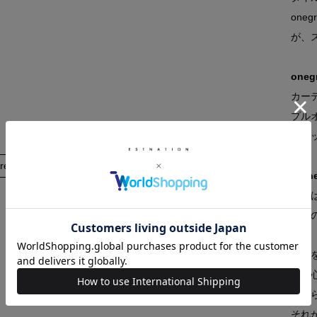
one
が、
one
カーデ
プルオ
トラッ
re
【on
上質
対極
示。
互い
遊び
これ
それ