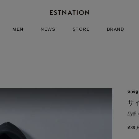
MEN
NEWS
STORE
BRAND
onegr
サ
品番：6
¥
39,