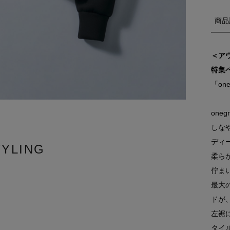
商品
＜ア
特集
「one
one
しな
ディ
TYLING
柔ら
佇ま
最大
ドが
左裾
タイ