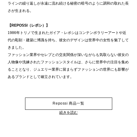
ラインの繰り返しが永遠に流れ続ける秘密の暗号のように調和の取れた長
さが生まれる。
【REPOSSI（レポシ）】
1986年トリノで生まれたガイア・レポシはコンテンポラリーアートや近
代の彫刻・建築に博識を持ち、彼女のデザインは世界中の女性を魅了して
きました。
ファッション業界やセレブとの交友関係が深いながらも気取らない彼女の
人物像や洗練されたファッションスタイルは、さらに世界中の注目を集め
ることとなり、ジュエリー業界に留まらずファッションの世界にも影響が
あるブランドとして確立されています。
Repossi 商品一覧
続きを読む