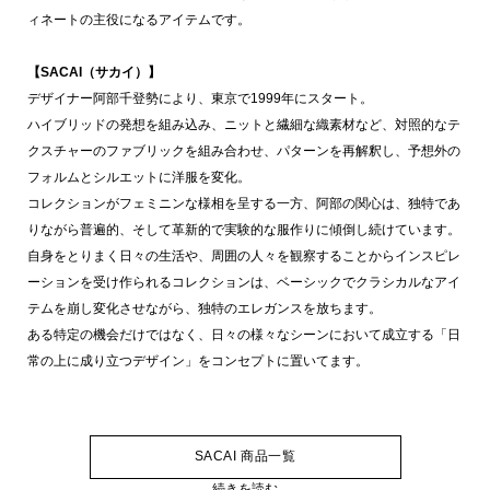
ィネートの主役になるアイテムです。
【SACAI（サカイ）】
デザイナー阿部千登勢により、東京で1999年にスタート。
ハイブリッドの発想を組み込み、ニットと繊細な織素材など、対照的なテ
クスチャーのファブリックを組み合わせ、パターンを再解釈し、予想外の
フォルムとシルエットに洋服を変化。
コレクションがフェミニンな様相を呈する一方、阿部の関心は、独特であ
りながら普遍的、そして革新的で実験的な服作りに傾倒し続けています。
自身をとりまく日々の生活や、周囲の人々を観察することからインスピレ
ーションを受け作られるコレクションは、ベーシックでクラシカルなアイ
テムを崩し変化させながら、独特のエレガンスを放ちます。
ある特定の機会だけではなく、日々の様々なシーンにおいて成立する「日
常の上に成り立つデザイン」をコンセプトに置いてます。
SACAI 商品一覧
続きを読む