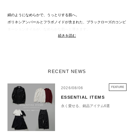
絹のようになめらかで、うっとりする肌へ。
ポリネシアンパールとフラボノイドが含まれた、ブラックローズのコンビ
ネーションオイルが、なめらかな肌へと導きます。
続きを読む
【SENTEALES（サンテアル）】
2015年にパリで誕生したサンテアルは、phytotherapyやaromatherapyと
いう伝統的な民間療法の力を現代の技術で最大限に引き出したエイジング
ケアブランドです。
RECENT NEWS
開発リータ?ーて?ある美のアーティスト・コスメティック科学者の
Madame Benetは、オリシ?ナルの植物利用法において『美の相乗効果』
を科学的に実証し、1997年に「アートサイエンス、シルハ?ーメタ?ル」
FEATURE
2026/08/06
を受賞しています。
ESSENTIAL ITEMS
それぞれの目的に合わせた植物成分やエッセンシャルオイルをブレンド
永く愛せる、銘品アイテム6選
し、そこに最大のスキンケア効果をもたらす科学的要素を取り入れて製品
化しています。
※沖縄県への「航空搭載出来ない商品（液体・クリーム類）」をご注文い