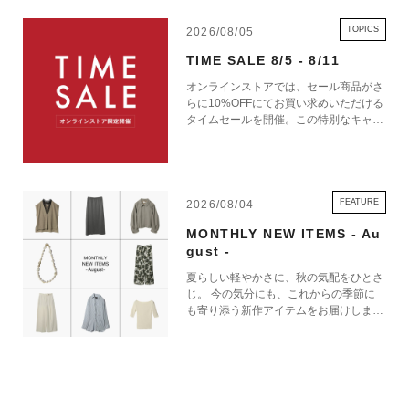
ただいた場合、お届けまでに5～7日お時間をいただいております。
また、お届け日をご指定いただいた場合でもご希望に添えない可能性がご
TOPICS
2026/08/05
ざいます。予めご了承ください。
TIME SALE 8/5 - 8/11
オンラインストアでは、セール商品がさ
らに10%OFFにてお買い求めいただける
タイムセールを開催。この特別なキャン
SENTEALES 商品一覧
ペーンをお見逃しなく。
FEATURE
2026/08/04
MONTHLY NEW ITEMS - Au
gust -
夏らしい軽やかさに、秋の気配をひとさ
じ。 今の気分にも、これからの季節に
も寄り添う新作アイテムをお届けしま
す。