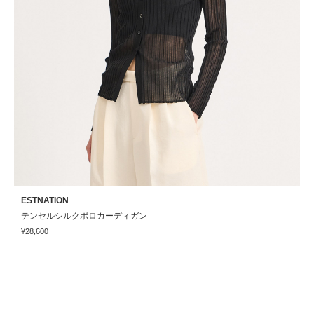
ESTNATION
G
テンセルシルクポロカーディガン
¥28,600
¥