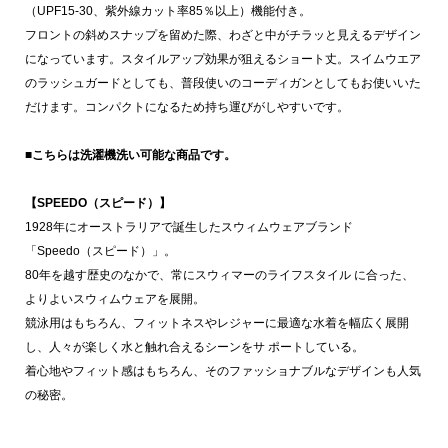
（UPF15-30、紫外線カット率85％以上）機能付き。
フロントの斜めスナップを留めた際、わざと中がチラッと見えるデザイン
になっています。スタイルアップ効果が狙えるショート丈。スイムウエア
のラッシュガードとしても、普段使いのコーディガンとしてもお使いいた
だけます。コンパクトになるため持ち運びがしやすいです。
■こちらは洗濯機洗い可能な商品です。
【SPEEDO（スピード）】
1928年にオーストラリアで誕生したスウィムウェアブランド
「Speedo（スピード）」。
80年を越す歴史のなかで、常にスウィマーのライフスタイル に合った、
よりよいスウィムウェアを展開。
競泳用はもちろん、フィットネスやレジャーに最適な水着を幅広く展開
し、人々が楽しく水と触れ合えるシーンをサ ポートしている。
着心地やフィット感はもちろん、そのファッショナブルなデザインも人気
の秘密。