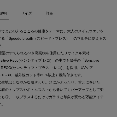
説明
サイズ
詳細
常でととのえるこころの健康をテーマに、大人のスイムウエアを
る「Speedo breath（スピード・ブレス）」のマルチに使えるス
フ。
S認証のすてられるべき廃棄物を使用したリサイクル素材
nsitive Reco(センシティブ レコ)」の中でも薄手の「Sensitive
S RECO(センシティブ・プラス ・レコ)」を採用。UVケア
F15-30、紫外線カット率85％以上）機能付きです。
の生地はしなやかな肌ざわり。頭にかぶったり、首元に巻いた
水着のトップスやボトムスの上から巻いてカバーアップとして楽
のも◎。一枚プラスするだけでガラリと印象が変わる万能アイテ
す。