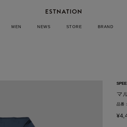
MEN
NEWS
STORE
BRAND
SPE
マ
品番：6
¥
4,