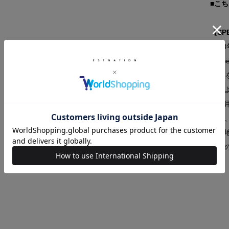
■こ
【SP
19
「Sp
80
た、
競泳
開し
着心
人気