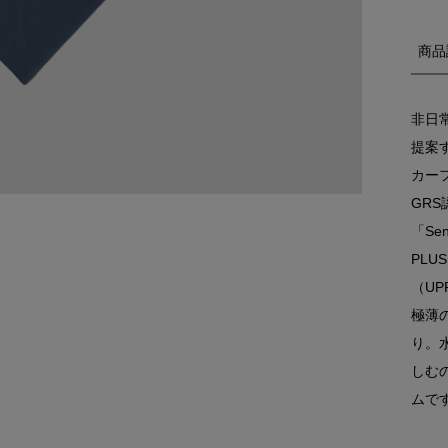
商品
非日
提案す
カー
GR
「Se
PLU
（UP
極薄
り。
しむ
ムで