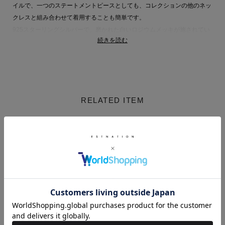
イルで、一つのステートメントピースとしても、コレクションの他のネッ
クレスと組み合わせて着用することも簡単です。
925スターリングシルバーで、磨かれた白いロジウムメッキが施されてい
続きを読む
ます。すべての金属は100%リサイクルされています。
【TOM WOOD（トム ウッド）】
トムウッドは、2013年、クリエイティブ ディレクターのモナ・イェンセ
ン(Mona Jansen)によって、ノルウェー・オスロ発のジュエリーブランド
RELATED ITEM
として設立されました。
デザイナーのモナ・イェンセンはノルウェイの小さな島で生まれ育ち、マ
ーケティングエージェンシー“Jimmy Royal”を立ち上げ、ファッションの
ブランディングやビジネスストラテジーの分野で働いていた経験を持って
います。
オスロという自然豊かな環境を背景に、天然石を多く使用したユニセック
スのジュエリーを提案しています。
スカンジナビア独特の洗練されたクリーンなイメージが魅力。
実用的かつシンプルでオーセンティック、ユニセックスで着用でき、男性
的でありながら、自立した女性に向けたエレガントさも残すミニマムなデ
ザインを提案しています。