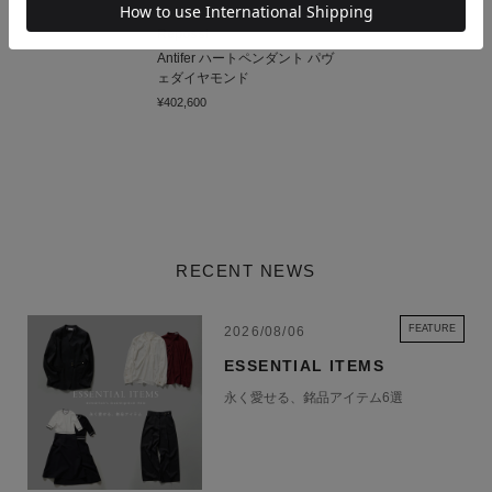
メッキ加工をせずに作られたシルバーやゴールドをベースに、天然の鉱石
Repossi
をそれぞれの石の表情に合わせてカットしはめ込むことで、世界に一つし
Antifer ハートペンダント パヴ
か存在しないジュエリーを生み出み出しています。
ェダイヤモンド
そのジュエリーはクラフトマンシップによって一つ一つ丁寧にハンドメイ
¥402,600
ドで作られています。
TOM WOOD 商品一覧
RECENT NEWS
FEATURE
2026/08/06
ESSENTIAL ITEMS
永く愛せる、銘品アイテム6選