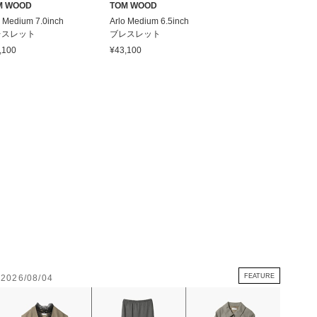
M WOOD
TOM WOOD
TOM WOOD
o Medium 7.0inch
Arlo Medium 6.5inch
Arlo Chain Medium
レスレット
ブレスレット
Gold 18inch ネック
ス
,100
¥43,100
¥95,900
FEATURE
2026/08/04