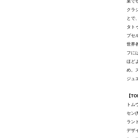
業で
クラ
とで
タトゥ
プセル
世界
フに
ほど
め。
ジュ
【TO
トム
セン(
ラン
デザ