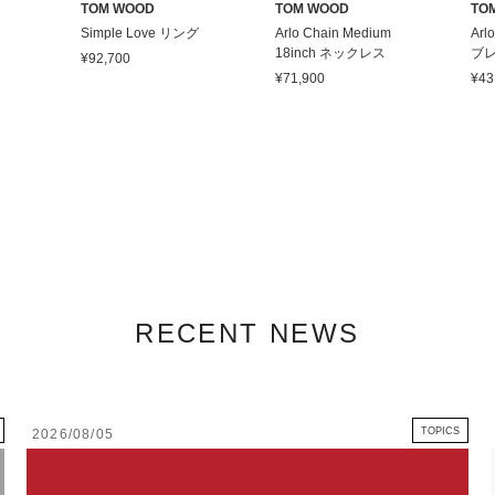
TOM WOOD
TOM WOOD
TO
Simple Love リング
Arlo Chain Medium
Arl
18inch ネックレス
ブ
¥92,700
¥71,900
¥43
RECENT NEWS
TOPICS
2026/08/05