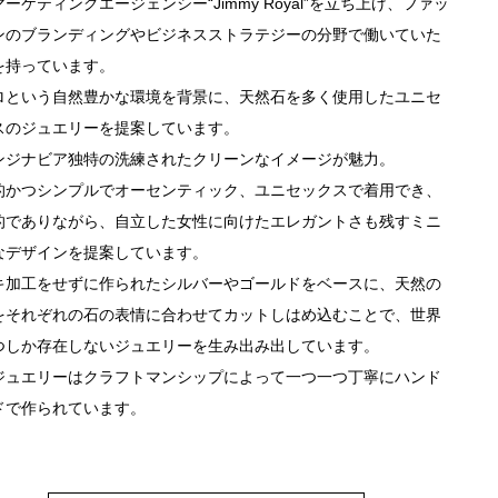
ーケティングエージェンシー“Jimmy Royal”を立ち上げ、ファッ
ンのブランディングやビジネスストラテジーの分野で働いていた
を持っています。
ロという自然豊かな環境を背景に、天然石を多く使用したユニセ
スのジュエリーを提案しています。
ンジナビア独特の洗練されたクリーンなイメージが魅力。
的かつシンプルでオーセンティック、ユニセックスで着用でき、
的でありながら、自立した女性に向けたエレガントさも残すミニ
なデザインを提案しています。
キ加工をせずに作られたシルバーやゴールドをベースに、天然の
をそれぞれの石の表情に合わせてカットしはめ込むことで、世界
つしか存在しないジュエリーを生み出み出しています。
ジュエリーはクラフトマンシップによって一つ一つ丁寧にハンド
ドで作られています。