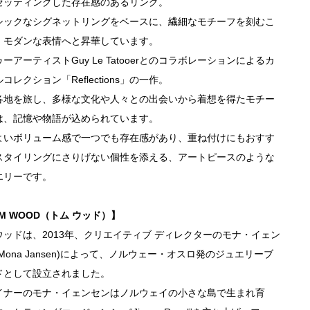
セッティングした存在感のあるリング。
シックなシグネットリングをベースに、繊細なモチーフを刻むこ
、モダンな表情へと昇華しています。
ーアーティストGuy Le Tatooerとのコラボレーションによるカ
コレクション「Reflections」の一作。
各地を旅し、多様な文化や人々との出会いから着想を得たモチー
は、記憶や物語が込められています。
よいボリューム感で一つでも存在感があり、重ね付けにもおすす
スタイリングにさりげない個性を添える、アートピースのような
エリーです。
M WOOD（トム ウッド）】
ウッドは、2013年、クリエイティブ ディレクターのモナ・イェン
Mona Jansen)によって、ノルウェー・オスロ発のジュエリーブ
ドとして設立されました。
イナーのモナ・イェンセンはノルウェイの小さな島で生まれ育