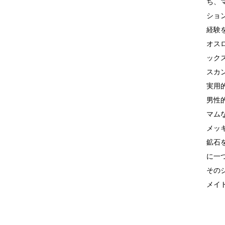
ち、マ
ショ
経験
オス
ック
スカ
実用
男性
マム
メッ
鉱石
に一
その
メイ