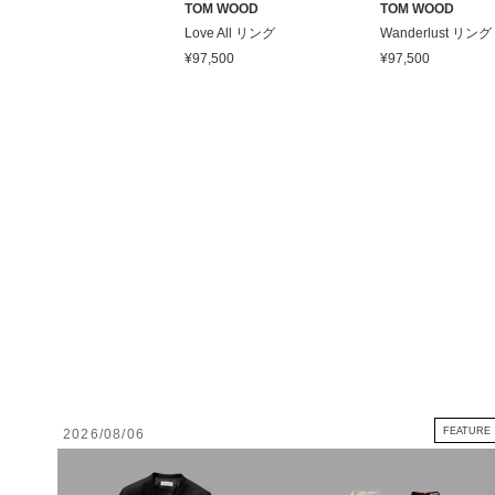
OM WOOD
TOM WOOD
TOM WOOD
ined リング
Love All リング
Wanderlust リング
99,100
¥97,500
¥97,500
FEATURE
2026/08/06