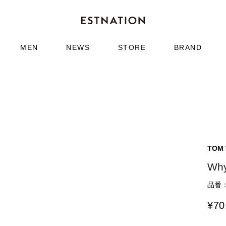
MEN
NEWS
STORE
BRAND
TOM
Wh
品番：6
¥
70