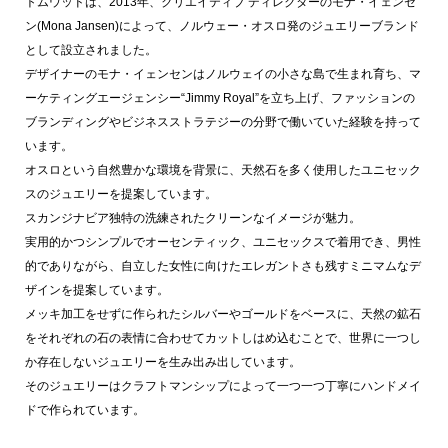
トムウッドは、2013年、クリエイティブ ディレクターのモナ・イェンセ
ン(Mona Jansen)によって、ノルウェー・オスロ発のジュエリーブランド
として設立されました。
デザイナーのモナ・イェンセンはノルウェイの小さな島で生まれ育ち、マ
ーケティングエージェンシー“Jimmy Royal”を立ち上げ、ファッションの
ブランディングやビジネスストラテジーの分野で働いていた経験を持って
います。
オスロという自然豊かな環境を背景に、天然石を多く使用したユニセック
スのジュエリーを提案しています。
スカンジナビア独特の洗練されたクリーンなイメージが魅力。
実用的かつシンプルでオーセンティック、ユニセックスで着用でき、男性
的でありながら、自立した女性に向けたエレガントさも残すミニマムなデ
ザインを提案しています。
メッキ加工をせずに作られたシルバーやゴールドをベースに、天然の鉱石
をそれぞれの石の表情に合わせてカットしはめ込むことで、世界に一つし
か存在しないジュエリーを生み出み出しています。
そのジュエリーはクラフトマンシップによって一つ一つ丁寧にハンドメイ
ドで作られています。