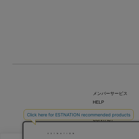
メンバーサービス
HELP
FAQ
CONTACT
MAIL MAGAZINE