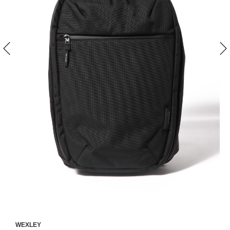
WEXLEY
W