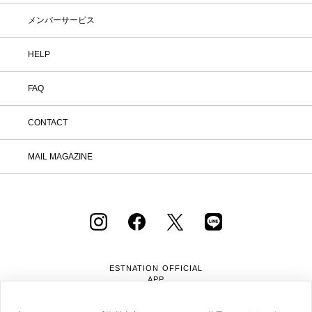
いお気に入りを見つけてみませんか？
※予約商品・カスタムオーダー商品・返
メンバーサービス
品不可の記載がある商品・セール商品・
アウトレット商品は対象外です。 ※商
品到着後7日以内に返品手続きのご連絡
HELP
をお願いします。 ・返品手続きに関し
て ① マイページ内の「オンラインスト
FAQ
ア注文管理」から返品をご希望の注文を
選択し、「詳細」を開いてください。
「返品する」よりお問い合わせフォーム
CONTACT
へ必要事項をご入力のうえ、ご連絡をお
願いいたします。 ② お問い合わせ内容
を確認後、カスタマーサポートより返品
MAIL MAGAZINE
方法をご案内いたします。 ③ ご案内内
容をご確認のうえ、指定の住所まで「着
払い」にてご返送ください。 また、以
下の場合は返品をお受けできませんので
ご注意ください。 1.到着から8日以上
経過した商品 2.使用済み、あるいはお
直しや洗濯、クリーニングされた商品
3.納品書・保証書・商品タグ・ラベル
を切り離したり、紛失された商品 4.お
ESTNATION OFFICIAL
客様のもとでニオイが付着したり、汚
APP
れ、キズが生じた商品 5.商品（箱・付
属品も含む）を弊社へご返送いただいた