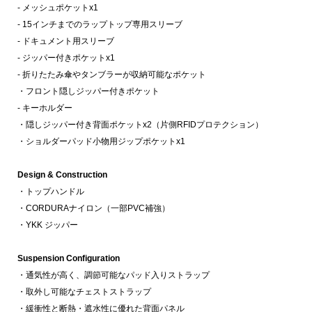
- メッシュポケットx1
- 15インチまでのラップトップ専用スリーブ
- ドキュメント用スリーブ
- ジッパー付きポケットx1
- 折りたたみ傘やタンブラーが収納可能なポケット
・フロント隠しジッパー付きポケット
- キーホルダー
・隠しジッパー付き背面ポケットx2（片側RFIDプロテクション）
・ショルダーパッド小物用ジップポケットx1
Design & Construction
・トップハンドル
・CORDURAナイロン（一部PVC補強）
・YKK ジッパー
Suspension Configuration
・通気性が高く、調節可能なパッド入りストラップ
・取外し可能なチェストストラップ
・緩衝性と断熱・遮水性に優れた背面パネル