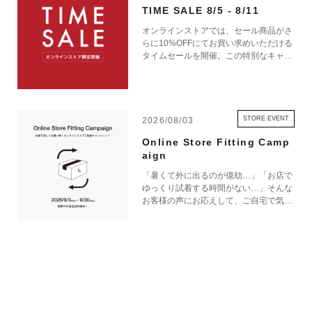
TIME SALE 8/5 - 8/11
オンラインストアでは、セール商品がさ
らに10%OFFにてお買い求めいただける
タイムセールを開催。この特別なキャン
ペーンをお見逃しなく。
STORE EVENT
2026/08/03
Online Store Fitting Camp
aign
「暑くて外に出るのが億劫…」「お店で
ゆっくり試着する時間がない…」そんな
お客様の声にお応えして、ご自宅で気軽
にショッピングを楽しめるキャンペーン
をご用意しました！ 期間中オンライン
ストアで注文した商品は、返品送料が無
料に！気になる商品をまとめて取り寄せ
て、いつものお洋服と合わせながら、納
得いくまでじっくりお試しいただけま
す！この夏は、無理して暑い中お出かけ
しなくても大丈夫。お家で涼しく、新し