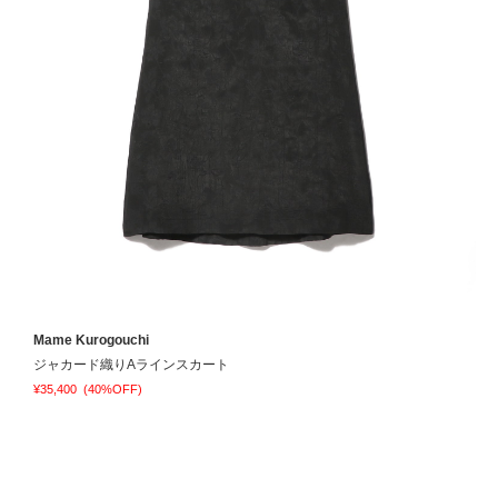
Mame Kurogouchi
E
ジャカード織りAラインスカート
¥35,400
(40%OFF)
¥