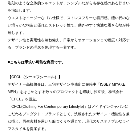
彫刻のような立体的シルエットが、シンプルながらも存在感のある佇まい
を演出します。
ウエストはイージーなゴム仕様で、ストレスフリーな着用感。縫い代のな
い滑らかな構造と優れたストレッチ性で、動きやすく快適な履き心地が持
続します。
デザイン性と実用性を兼ね備え、日常からオケージョンまで幅広く対応す
る、ブランドの理念を体現する一着です。
■こちらは手洗い可能な商品です。
【CFCL（シーエフシーエル）】
デザイナー高橋悠介は、三宅デザイン事務所に在籍中「ISSEY MIYAKE
MEN」をはじめとする数々のプロジェクトを経験し独立後、株式会社
「CFCL」を設立。
「CFCL(Clothing For Contemporary Lifestyle)」はメイドインジャパンに
こだわるプロダクト・ブランドとして、洗練されたデザイン・機能性を兼
ね揃え、再生素材を用いた服づくりを通じて、現代のサステナブルなライ
フスタイルを提案する。