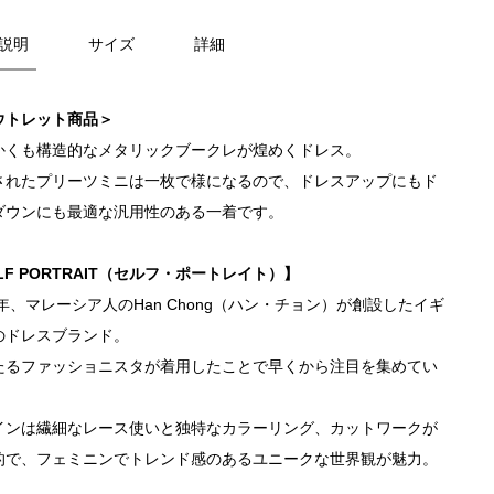
説明
サイズ
詳細
ウトレット商品＞
かくも構造的なメタリックブークレが煌めくドレス。
されたプリーツミニは一枚で様になるので、ドレスアップにもド
ダウンにも最適な汎用性のある一着です。
LF PORTRAIT（セルフ・ポートレイト）】
3年、マレーシア人のHan Chong（ハン・チョン）が創設したイギ
のドレスブランド。
たるファッショニスタが着用したことで早くから注目を集めてい
。
インは繊細なレース使いと独特なカラーリング、カットワークが
的で、フェミニンでトレンド感のあるユニークな世界観が魅力。