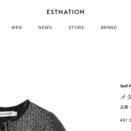
MEN
NEWS
STORE
BRAND
Self-
メ
品番：4
¥
97,