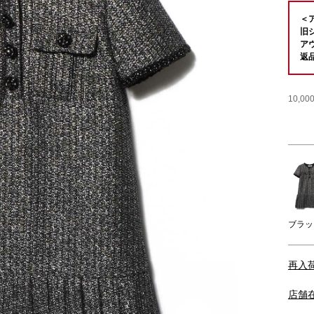
＜
旧
ア
返
10,
ブラッ
再入
店舗