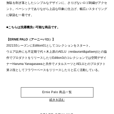
無駄を削ぎ落としたシンプルなデザインに、さりげないロゴ刺繍がアクセ
ント。ベーシックでありながら上品な印象に仕上げ、幅広いスタイリング
に馴染む一着です。
■こちらは洗濯機洗い可能な商品です。
【ERNIE PALO（アーニーパロ）】
2021SSシーズンにEdition01としてコレクションをスタート。
ウエア以外にも不定期で代々木上原のAELU（restaurant&gallaery)との協
作でプロダクトをリリースしたりEdition3のコレクションでは空間デザイ
ナーHaruma Yanagasawaと共作でメタルスーツとAELUとのプロダクト
第２段としてフラワーベースをリリースしたりと広く活動している。
Ernie Palo 商品一覧
続きを読む