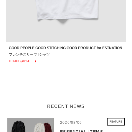
GOOD PEOPLE GOOD STITCHING GOOD PRODUCT for ESTNATION
N
フレンチスリーブTシャツ
¥9,600
(40%OFF)
¥
RECENT NEWS
FEATURE
2026/08/06
ESSENTIAL ITEMS