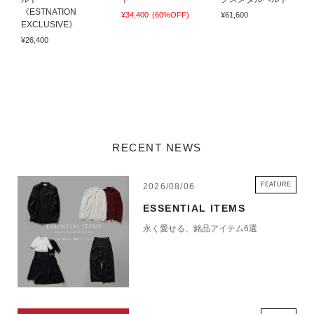
《ESTNATION
¥34,400
(60%OFF)
¥61,600
EXCLUSIVE》
¥26,400
RECENT NEWS
FEATURE
2026/08/06
ESSENTIAL ITEMS
永く愛せる、銘品アイテム6選