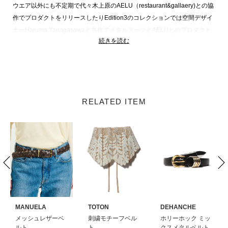
ウエア以外にも不定期で代々木上原のAELU（restaurant&gallaery)との協
作でプロダクトをリリースしたりEdition3のコレクションでは空間デザイ
ナーHaruma Yanagasawaと共作でメタルスーツとAELUとのプロダクト
続きを読む
第２段としてフラワーベースをリリースしたりと広く活動している。
Ernie Palo 商品一覧
RELATED ITEM
MANUELA
TOTON
DEHANCHE
メッシュレザーベ
刺繍モチーフベル
ホリーホック ミッ
ルト
ト
クスメタルベルト