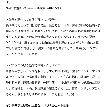
す。
*特許庁 意匠登録済み（登録第1740755号）
・骨盤を動かして自然と直立した姿勢へ
長時間にわたって同じ姿勢で座り続けると、背骨、臀部の靭帯や筋肉へ負
担がかかり腰や肩へも影響を及ぼします。そのため着座時の適度な揺れや
姿勢の変更は、その負担軽減に大きな意味をもちます。オーバル型の
MALLOWは、座ったままでも自由に骨盤を動かすことができ、自然と直
立した姿勢 に導きます。姿勢への意識を促すことで、健康的なコンディ
ションをサポートします。
・バランスを取る動作で体幹エクササイズ
身体が自ずとバランスを取ろうとする動作は背筋、腰部のインナーマッス
ルである多裂筋や腸腰筋を刺激します。また左右に揺れる動きは、背中の
脊柱起立筋、腹部の腹直筋、外腹斜筋、内腹斜筋を同時かつ効果的に刺激
し、歩行時よりも高い筋活動量を確認できました。体幹エクササイズはも
ちろん、さまざまな運動のサポートにもお使いください。
インテリアに馴染む上質なオリジナルニット生地