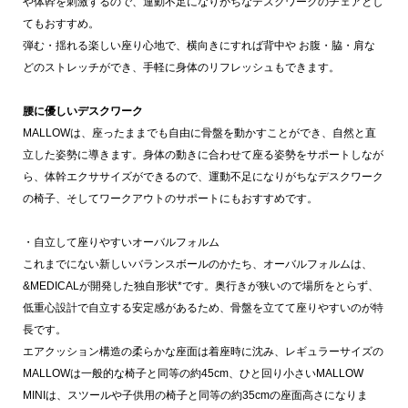
や体幹を刺激するので、運動不足になりがちなデスクワークのチェアとし
てもおすすめ。
弾む・揺れる楽しい座り心地で、横向きにすれば背中や お腹・脇・肩な
どのストレッチができ、手軽に身体のリフレッシュもできます。
腰に優しいデスクワーク
MALLOWは、座ったままでも自由に骨盤を動かすことができ、自然と直
立した姿勢に導きます。身体の動きに合わせて座る姿勢をサポートしなが
ら、体幹エクササイズができるので、運動不足になりがちなデスクワーク
の椅子、そしてワークアウトのサポートにもおすすめです。
・自立して座りやすいオーバルフォルム
これまでにない新しいバランスボールのかたち、オーバルフォルムは、
&MEDICALが開発した独自形状*です。奥行きが狭いので場所をとらず、
低重心設計で自立する安定感があるため、骨盤を立てて座りやすいのが特
長です。
エアクッション構造の柔らかな座面は着座時に沈み、レギュラーサイズの
MALLOWは一般的な椅子と同等の約45cm、ひと回り小さいMALLOW
MINIは、スツールや子供用の椅子と同等の約35cmの座面高さになりま