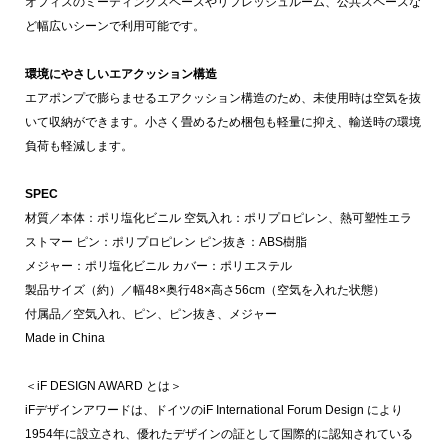
オフィスのミーティングスペースやリフレッシュルーム、公共スペースな
ど幅広いシーンで利用可能です。
環境にやさしいエアクッション構造
エアポンプで膨らませるエアクッション構造のため、未使用時は空気を抜
いて収納ができます。小さく畳めるため梱包も軽量に抑え、輸送時の環境
負荷も軽減します。
SPEC
材質／本体：ポリ塩化ビニル 空気入れ：ポリプロピレン、熱可塑性エラ
ストマー ピン：ポリプロピレン ピン抜き：ABS樹脂
メジャー：ポリ塩化ビニル カバー：ポリエステル
製品サイズ（約）／幅48×奥行48×高さ56cm（空気を入れた状態）
付属品／空気入れ、ピン、ピン抜き、メジャー
Made in China
＜iF DESIGN AWARD とは＞
iFデザインアワードは、ドイツのiF International Forum Design により
1954年に設立され、優れたデザインの証として国際的に認知されている