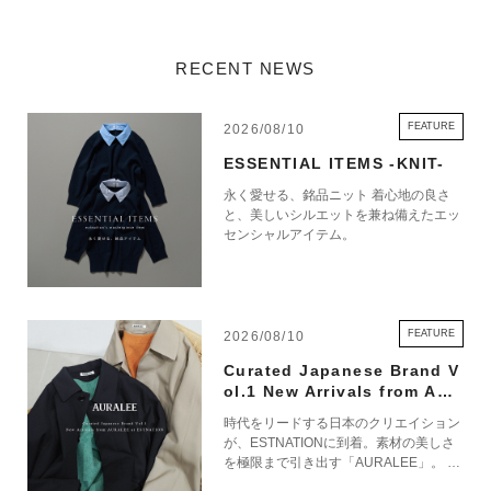
RECENT NEWS
FEATURE
2026/08/10
ESSENTIAL ITEMS -KNIT-
永く愛せる、銘品ニット 着心地の良さ
と、美しいシルエットを兼ね備えたエッ
センシャルアイテム。
FEATURE
2026/08/10
Curated Japanese Brand V
ol.1 New Arrivals from AUR
ALEE at ESTNATION
時代をリードする日本のクリエイション
が、ESTNATIONに到着。素材の美しさ
を極限まで引き出す「AURALEE」。 確
かな職人技巧と現代的な美意識が宿るブ