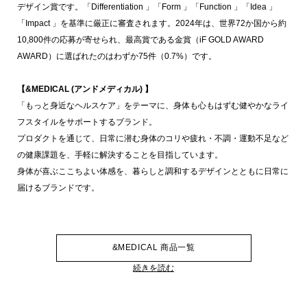
デザイン賞です。「Differentiation 」「Form 」「Function 」「Idea 」
「Impact 」を基準に厳正に審査されます。2024年は、世界72か国から約
10,800件の応募が寄せられ、最高賞である金賞（iF GOLD AWARD
AWARD）に選ばれたのはわずか75件（0.7%）です。
【&MEDICAL (アンドメディカル) 】
「もっと身近なヘルスケア」をテーマに、身体も心もはずむ健やかなライ
フスタイルをサポートするブランド。
プロダクトを通じて、日常に潜む身体のコリや疲れ・不調・運動不足など
の健康課題を、手軽に解決することを目指しています。
身体が喜ぶここちよい体感を、暮らしと調和するデザインとともに日常に
届けるブランドです。
&MEDICAL 商品一覧
続きを読む