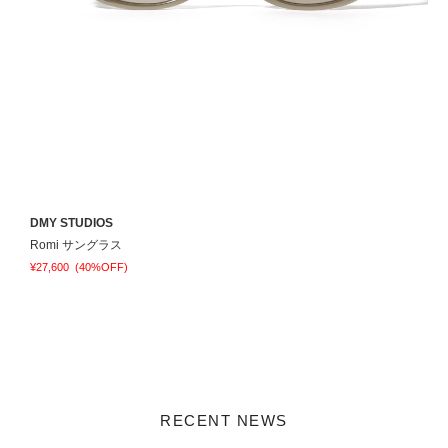
DMY STUDIOS
C
Romi サングラス
C
¥27,600
(40%OFF)
¥
RECENT NEWS