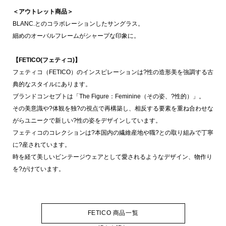
＜アウトレット商品＞
BLANC.とのコラボレーションしたサングラス。
細めのオーバルフレームがシャープな印象に。
【FETICO(フェティコ)】
フェティコ（FETICO）のインスピレーションは?性の造形美を強調する古
典的なスタイルにあります。
ブランドコンセプトは「The Figure：Feminine（その姿、?性的）」。
その美意識や?体観を独?の視点で再構築し、相反する要素を重ね合わせな
がらユニークで新しい?性の姿をデザインしています。
フェティコのコレクションは?本国内の繊維産地や職?との取り組みで丁寧
に?産されています。
時を経て美しいビンテージウェアとして愛されるようなデザイン、物作り
を?がけています。
FETICO 商品一覧