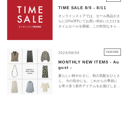
常に新しい服を買い続け、消耗品社会の一部となるのではなく、今あるワ
TIME SALE 8/5 - 8/11
ードローブを実際にどうケアしていくかについて情熱を傾ける、スウェー
オンラインストアでは、セール商品がさ
デン・ストックホルム発のトータルファッションケアブランド。ミニマム
らに10%OFFにてお買い求めいただける
な衣料ケア製品に、優しさ、機能性、持ち歩ける利便性などの機能を組み
タイムセールを開催。この特別なキャン
ペーンをお見逃しなく。
合わせています。
FEATURE
2026/08/04
STEAMERY 商品一覧
MONTHLY NEW ITEMS - Au
gust -
夏らしい軽やかさに、秋の気配をひとさ
じ。 今の気分にも、これからの季節に
も寄り添う新作アイテムをお届けしま
す。