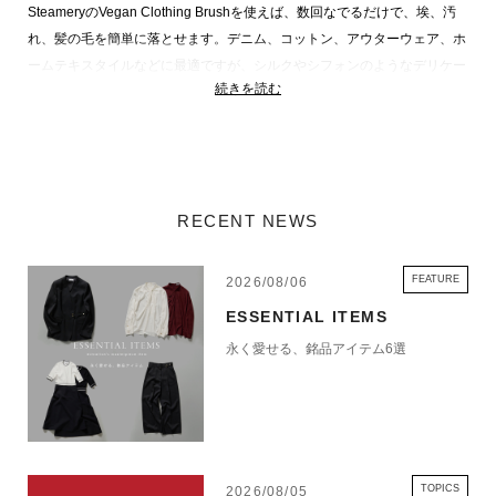
SteameryのVegan Clothing Brushを使えば、数回なでるだけで、埃、汚
れ、髪の毛を簡単に落とせます。デニム、コットン、アウターウェア、ホ
ームテキスタイルなどに最適ですが、シルクやシフォンのようなデリケー
続きを読む
トな素材には使わないようにしてください。
・特徴
100%ヴィーガン
粘着ローラーテープの用に衣類に糊が残らない
RECENT NEWS
持ち運びもしやすいサイズ感
デニム、コットン、アウター類に最適
（シルク、シフォンなどのデリケートな素材には使用しないでください）
FEATURE
2026/08/06
ESSENTIAL ITEMS
・スペック
永く愛せる、銘品アイテム6選
サイズ: 26 x 3.4 x 4.5 cm
持ち手: オーク素材、ダークワックスコーティング
ブラシ部分: シサルファイバー
紐: コットン
【STEAMERY】
TOPICS
2026/08/05