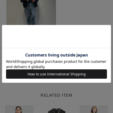
ITO / 152cm
着用サイズ : S
View More
RELATED ITEM