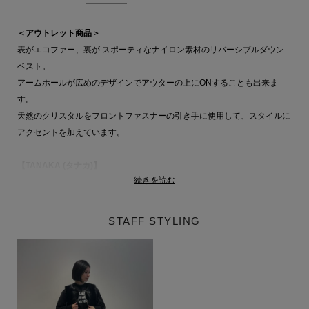
＜アウトレット商品＞
表がエコファー、裏が スポーティなナイロン素材のリバーシブルダウン
ベスト。
アームホールが広めのデザインでアウターの上にONすることも出来ま
す。
天然のクリスタルをフロントファスナーの引き手に使用して、スタイルに
アクセントを加えています。
【TANAKA (タナカ)】
続きを読む
ニューヨークを拠点に、デザイナータナカサヨリ氏によるブランド。
「これまでの100年とこれからの100年を紡ぐ衣服。 時代、性別を超えて
永く愛される衣服。」を掲げ、時代やジェンダーに左右されないボーダー
STAFF STYLING
レスな服作りが魅力的なコレクション。
TANAKA 商品一覧