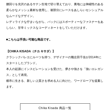
腰回りを光沢のあるサテン生地で切り替えており、裏地には伸縮性のある
柔らかなメッシュ素材を使用し、裾部分にレースをあしらいセンシュアル
なムードなデザイン。
レディライクな佇まいながら、バックにはスポーティーなファスナーをあ
しらい、甘辛ミックスなコーディネートをしていただけます。
■こちらは手洗い可能な商品です。
【CHIKA KISADA（チカ キサダ）】
クラシックバレエにルーツを持つ、デザイナーの幾左田千佳が2014年に
スタートしたブランド。
本人の起源にインスピレーションを受けた、儚さや強さを「強いエレガン
ス」として表現。
都市に生きる、新しい上質さを求める人に向けた、ワードローブを提案し
ます。
Chika Kisada 商品一覧