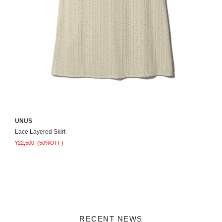
UNUS
D
Lace Layered Skirt
¥22,500
(50%OFF)
¥
RECENT NEWS