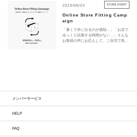
STORE EVENT
2026/08/03
Online Store Fitting Camp
aign
「暑くて外に出るのが億劫…」「お店で
ゆっくり試着する時間がない…」そんな
お客様の声にお応えして、ご自宅で気軽
にショッピングを楽しめるキャンペーン
をご用意しました！ 期間中オンライン
ストアで注文した商品は、返品送料が無
料に！気になる商品をまとめて取り寄せ
て、いつものお洋服と合わせながら、納
得いくまでじっくりお試しいただけま
す！この夏は、無理して暑い中お出かけ
しなくても大丈夫。お家で涼しく、新し
いお気に入りを見つけてみませんか？
※予約商品・カスタムオーダー商品・返
メンバーサービス
品不可の記載がある商品・セール商品・
アウトレット商品は対象外です。 ※商
品到着後7日以内に返品手続きのご連絡
HELP
をお願いします。 ・返品手続きに関し
て ① マイページ内の「オンラインスト
FAQ
ア注文管理」から返品をご希望の注文を
選択し、「詳細」を開いてください。