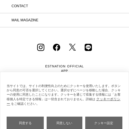
「返品する」よりお問い合わせフォーム
CONTACT
へ必要事項をご入力のうえ、ご連絡をお
願いいたします。 ② お問い合わせ内容
を確認後、カスタマーサポートより返品
MAIL MAGAZINE
方法をご案内いたします。 ③ ご案内内
容をご確認のうえ、指定の住所まで「着
払い」にてご返送ください。 また、以
下の場合は返品をお受けできませんので
ご注意ください。 1.到着から8日以上
経過した商品 2.使用済み、あるいはお
直しや洗濯、クリーニングされた商品
3.納品書・保証書・商品タグ・ラベル
を切り離したり、紛失された商品 4.お
ESTNATION OFFICIAL
客様のもとでニオイが付着したり、汚
APP
れ、キズが生じた商品 5.商品（箱・付
属品も含む）を弊社へご返送いただいた
時の状態が、お届け時と大きく異なって
当サイトでは、サイトの利便性向上のためにクッキーを使用いたします。ボタン
から同意の可否を選択してください。選択せずにページを移動した場合、クッキ
いた場合 6.パッケージを開封した商品
ーの使用に同意したことになります。クッキーを通じて収集する情報には「お客
（パッケージが商品の一部となっている
クッキーポリシ
様個人を特定できる情報」は一切含まれておりません。詳細は
CD等） 7.下着・水着・化粧品などの
ー
会社概要
採用情報
利用規約
会員規約
をご確認ください。
衛生商品、福袋・セール商品・アウトレ
個人情報保護方針
クッキーポリシー
特定商取引法に基づく通販の表記
ット商品・予約商品など、販売ページ上
に「返品不可」の記載がある商品 8.ギ
フトラッピングサービスを利用のうえ、
同意する
同意しない
クッキー設定
ご注文いただいた商品 ※イベントの内