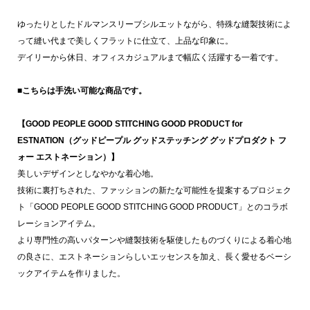
ゆったりとしたドルマンスリーブシルエットながら、特殊な縫製技術によ
って縫い代まで美しくフラットに仕立て、上品な印象に。
デイリーから休日、オフィスカジュアルまで幅広く活躍する一着です。
■こちらは手洗い可能な商品です。
【GOOD PEOPLE GOOD STITCHING GOOD PRODUCT for
ESTNATION（グッドピープル グッドステッチング グッドプロダクト フ
ォー エストネーション）】
美しいデザインとしなやかな着心地。
技術に裏打ちされた、ファッションの新たな可能性を提案するプロジェク
ト「GOOD PEOPLE GOOD STITCHING GOOD PRODUCT」とのコラボ
レーションアイテム。
より専門性の高いパターンや縫製技術を駆使したものづくりによる着心地
の良さに、エストネーションらしいエッセンスを加え、長く愛せるベーシ
ックアイテムを作りました。