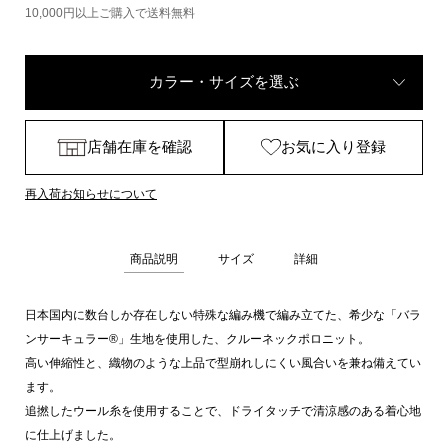
10,000円以上ご購入で送料無料
カラー・サイズを選ぶ
店舗在庫を確認
お気に入り登録
再入荷お知らせについて
商品説明
サイズ
詳細
日本国内に数台しか存在しない特殊な編み機で編み立てた、希少な「バラ
ンサーキュラー®」生地を使用した、クルーネックポロニット。
高い伸縮性と、織物のような上品で型崩れしにくい風合いを兼ね備えてい
ます。
追撚したウール糸を使用することで、ドライタッチで清涼感のある着心地
に仕上げました。