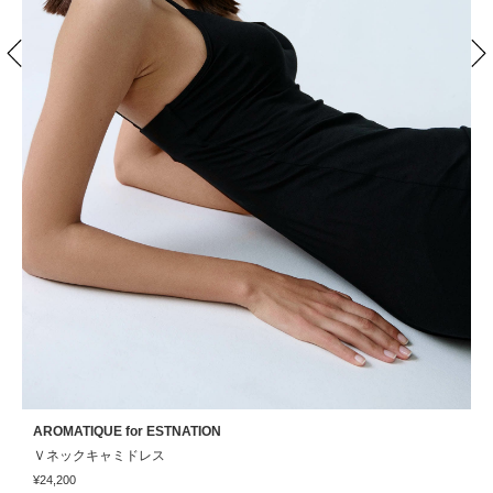
AROMATIQUE for ESTNATION
A
Ｖネックキャミドレス
ス
¥24,200
¥