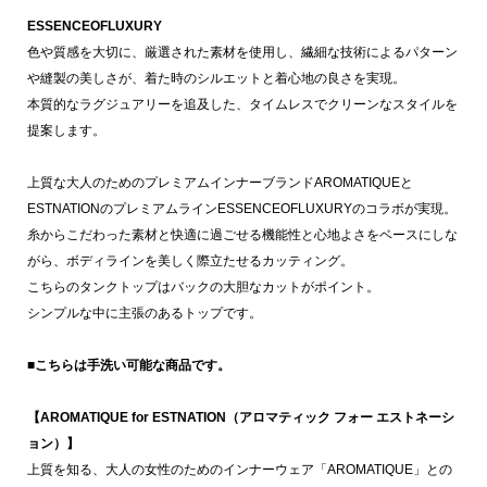
ESSENCEOFLUXURY
色や質感を大切に、厳選された素材を使用し、繊細な技術によるパターン
や縫製の美しさが、着た時のシルエットと着心地の良さを実現。
本質的なラグジュアリーを追及した、タイムレスでクリーンなスタイルを
提案します。
上質な大人のためのプレミアムインナーブランドAROMATIQUEと
ESTNATIONのプレミアムラインESSENCEOFLUXURYのコラボが実現。
糸からこだわった素材と快適に過ごせる機能性と心地よさをベースにしな
がら、ボディラインを美しく際立たせるカッティング。
こちらのタンクトップはバックの大胆なカットがポイント。
シンプルな中に主張のあるトップです。
■こちらは手洗い可能な商品です。
【AROMATIQUE for ESTNATION（アロマティック フォー エストネーシ
ョン）】
上質を知る、大人の女性のためのインナーウェア「AROMATIQUE」との