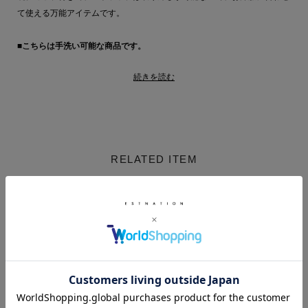
て使える万能アイテムです。
■こちらは手洗い可能な商品です。
続きを読む
【AROMATIQUE for ESTNATION（アロマティック フォー エストネーシ
ョン）】
上質を知る、大人の女性のためのインナーウェア「AROMATIQUE」との
コラボレーションアイテム。
美しいシルエットのブラキャミソールやキャミソールドレス、パッド付き
RELATED ITEM
キャミソールなどヘルシーで上質なインナーウェアを展開。
AROMATIQUE for ESTNATION 商品一覧