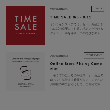
TOPICS
2026/08/05
TIME SALE 8/5 - 8/11
オンラインストアでは、セール商品がさ
らに10%OFFにてお買い求めいただける
タイムセールを開催。この特別なキャン
ペーンをお見逃しなく。
STORE EVENT
2026/08/03
Online Store Fitting Camp
aign
「暑くて外に出るのが億劫…」「お店で
ゆっくり試着する時間がない…」そんな
お客様の声にお応えして、ご自宅で気軽
にショッピングを楽しめるキャンペーン
をご用意しました！ 期間中オンライン
ストアで注文した商品は、返品送料が無
料に！気になる商品をまとめて取り寄せ
て、いつものお洋服と合わせながら、納