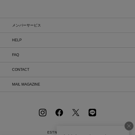
得いくまでじっくりお試しいただけま
す！この夏は、無理して暑い中お出かけ
しなくても大丈夫。お家で涼しく、新し
いお気に入りを見つけてみませんか？
※予約商品・カスタムオーダー商品・返
メンバーサービス
品不可の記載がある商品・セール商品・
アウトレット商品は対象外です。 ※商
品到着後7日以内に返品手続きのご連絡
HELP
をお願いします。 ・返品手続きに関し
て ① マイページ内の「オンラインスト
FAQ
ア注文管理」から返品をご希望の注文を
選択し、「詳細」を開いてください。
「返品する」よりお問い合わせフォーム
CONTACT
へ必要事項をご入力のうえ、ご連絡をお
願いいたします。 ② お問い合わせ内容
を確認後、カスタマーサポートより返品
MAIL MAGAZINE
方法をご案内いたします。 ③ ご案内内
容をご確認のうえ、指定の住所まで「着
払い」にてご返送ください。 また、以
下の場合は返品をお受けできませんので
ご注意ください。 1.到着から8日以上
経過した商品 2.使用済み、あるいはお
直しや洗濯、クリーニングされた商品
3.納品書・保証書・商品タグ・ラベル
を切り離したり、紛失された商品 4.お
ESTNATION OFFICIAL