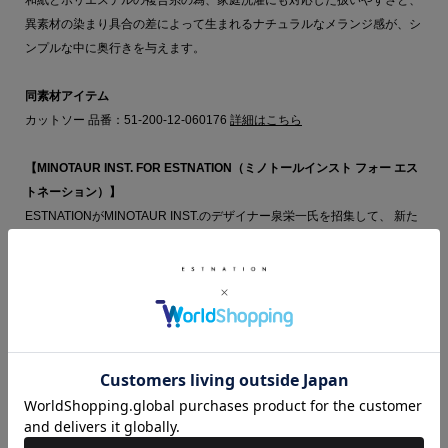
異素材の染まり具合の差によって生まれるナチュラルなメランジ感が、シ
ンプルな中に奥行きを与えます。
同素材アイテム
カットソー 品番：51-200-12-060176
詳細はこちら
【MINOTAUR INST. FOR ESTNATION（ミノトールインスト フォー エス
トネーション）】
ESTNATIONがMINOTAUR INST.のデザイナー泉栄一氏を招集して、 新た
に始動する「MINOTATAUR INST. FOR ESTNATION（通称M4E）」。
次世代を担う経営者やクリエイターのネクストリーダーに向けた新プロジ
ェクト。
これまでのESTNATIONとはまた違う多角度的なコレクションを展開し、
ファッションの枠にとらわれず、 現代社会に馴染みながらも存在意義を
発信。
MINOTATAUR INST.で培ってきたものをESTNATIONという媒介を通して
生まれたこのM4E。
今後も次世代を担う経営者やクリエイターなどのネクストリーダーに向け