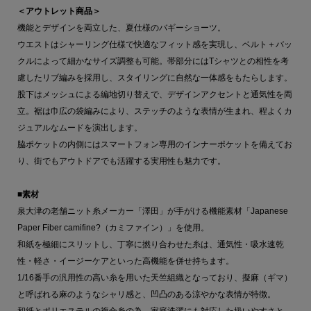
＜アウトレット商品＞
機能とデザインを両立した、夏仕様のバギーショーツ。
ウエストはシャーリング仕様で快適なフィット感を実現し、ベルト＋バッ
クルによって細かなサイズ調整も可能。帯部分にはTシャツとの相性を考
慮したリブ編みを採用し、スタイリングに自然な一体感をもたらします。
股下はメッシュによる編地切り替えで、デザインアクセントと通気性を両
立。裾は巾広の袋編みにより、ステッチのような表情が生まれ、程よくカ
ジュアルなムードを演出します。
脇ポケットの内側にはスマートフォン専用のインナーポケットを備えてお
り、街でもアウトドアでも活躍する実用性も魅力です。
■素材
泉大津の老舗ニット糸メーカー「澤田」が手がける機能素材「Japanese
Paper Fiber camifine?（カミファイン）」を使用。
和紙を極細にスリットし、丁寧に撚り合わせた糸は、通気性・吸水速乾
性・軽さ・イージーケアといった高機能を併せ持ちます。
1/16番手の汎用性の高い糸を用いた天竺組織となっており、擬麻（ギマ）
と呼ばれる麻のようなシャリ感と、凹凸のある涼やかな表情が特徴。
和紙とポリエステルの複合糸の為、家庭洗濯にも対応した扱いやすさと、